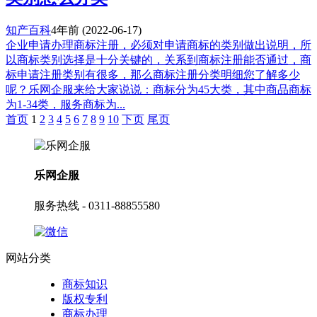
知产百科
4年前
(2022-06-17)
企业申请办理商标注册，必须对申请商标的类别做出说明，所
以商标类别选择是十分关键的，关系到商标注册能否通过，商
标申请注册类别有很多，那么商标注册分类明细您了解多少
呢？乐网企服来给大家说说：商标分为45大类，其中商品商标
为1-34类，服务商标为...
首页
1
2
3
4
5
6
7
8
9
10
下页
尾页
乐网企服
服务热线 - 0311-88855580
网站分类
商标知识
版权专利
商标办理