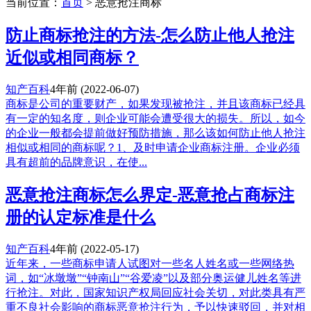
当前位置：
首页
> 恶意抢注商标
防止商标抢注的方法-怎么防止他人抢注
近似或相同商标？
知产百科
4年前
(2022-06-07)
商标是公司的重要财产，如果发现被抢注，并且该商标已经具
有一定的知名度，则企业可能会遭受很大的损失。所以，如今
的企业一般都会提前做好预防措施，那么该如何防止他人抢注
相似或相同的商标呢？1、及时申请企业商标注册。企业必须
具有超前的品牌意识，在使...
恶意抢注商标怎么界定-恶意抢占商标注
册的认定标准是什么
知产百科
4年前
(2022-05-17)
近年来，一些商标申请人试图对一些名人姓名或一些网络热
词，如“冰墩墩”“钟南山”“谷爱凌”以及部分奥运健儿姓名等进
行抢注。对此，国家知识产权局回应社会关切，对此类具有严
重不良社会影响的商标恶意抢注行为，予以快速驳回，并对相