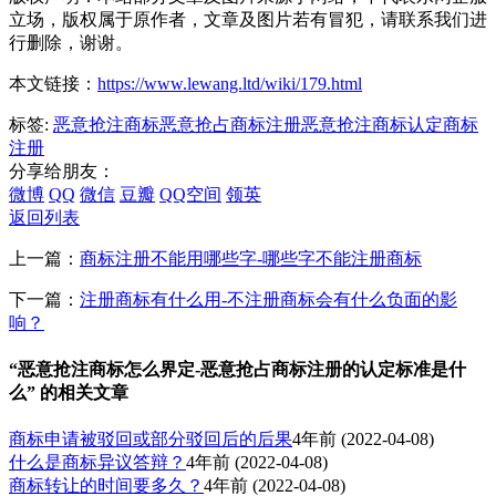
立场，版权属于原作者，文章及图片若有冒犯，请联系我们进
行删除，谢谢。
本文链接：
https://www.lewang.ltd/wiki/179.html
标签:
恶意抢注商标
恶意抢占商标注册
恶意抢注商标认定
商标
注册
分享给朋友：
微博
QQ
微信
豆瓣
QQ空间
领英
返回列表
上一篇：
商标注册不能用哪些字-哪些字不能注册商标
下一篇：
注册商标有什么用-不注册商标会有什么负面的影
响？
“恶意抢注商标怎么界定-恶意抢占商标注册的认定标准是什
么” 的相关文章
商标申请被驳回或部分驳回后的后果
4年前
(2022-04-08)
什么是商标异议答辩？
4年前
(2022-04-08)
商标转让的时间要多久？
4年前
(2022-04-08)