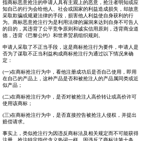
指商标恶意抢注的申请人具有主观上的恶意，抢注者明知或应
知自己的行为会给他人、社会或国家的利益造成损失，却故意
采取欺骗或规避法律的手段，损害他人利益使自身获利的行
为。商标恶意抢注行为是利用法律的漏洞来达到自身不可告人
的目的，其违背了公平竞争原则和诚实信用原则，违背商业道
德，违背《巴黎公约》和世界贸易组织规则。
申请人采取了不正当手段，这是商标抢注行为要件，申请人是
否为了谋取不正当利益构成商标抢注行为通过以下情况来确
定：
(一)在商标抢注行为中，看他注册成功后是否自己使用，即用
在自己的产品上，这种产品是否和被抢注人的产品属同类或近
似产品；
(二)在商标抢注行为中，是否对被抢注人高价转让或高价许可
使用该商标；
(三)在商标抢注行为中，是否直接控告被抢注人侵权，并提出
赔偿请求。
事实上，类似抢注行为因违反商标法及相关规定而不可能获得
注册。抢注特定指代含义热词一样，因违反了商标法第十条