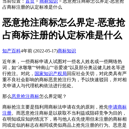
当前位置：
首页
>
商标知识
> 恶意抢注商标怎么界定-恶意抢
占商标注册的认定标准是什么
恶意抢注商标怎么界定-恶意抢
占商标注册的认定标准是什么
知产百科
4年前
(2022-05-17)
商标知识
近年来，一些商标申请人试图对一些名人姓名或一些网络热
词，如“冰墩墩”“钟南山”“谷爱凌”以及部分奥运健儿姓名等进
行抢注。对此，
国家知识产权局
回应社会关切，对此类具有严
重不良社会影响的商标恶意抢注行为，予以快速驳回，并对相
关申请人与代理机构依法进行惩处。
那么
恶意抢注商标
怎么界定呢？
商标抢注主要是指利用商标法申请在先的原则，抢先
申请商标
注册
。而恶意抢注商标是以获取不当利益或阻碍竞争为目的，
在明知或应知的情况下，将与他人在先使用但未注册的商标相
同或近似的标志在相同或类似商品上抢先注册的行为。恶意是