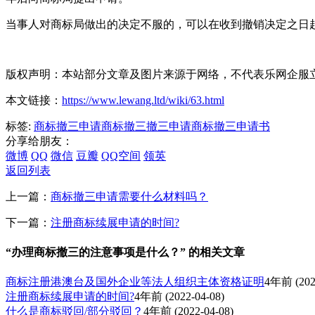
当事人对商标局做出的决定不服的，可以在收到撤销决定之日起
版权声明：本站部分文章及图片来源于网络，不代表乐网企服
本文链接：
https://www.lewang.ltd/wiki/63.html
标签:
商标撤三申请
商标撤三
撤三申请
商标撤三申请书
分享给朋友：
微博
QQ
微信
豆瓣
QQ空间
领英
返回列表
上一篇：
商标撤三申请需要什么材料吗？
下一篇：
注册商标续展申请的时间?
“办理商标撤三的注意事项是什么？” 的相关文章
商标注册港澳台及国外企业等法人组织主体资格证明
4年前
(202
注册商标续展申请的时间?
4年前
(2022-04-08)
什么是商标驳回/部分驳回？
4年前
(2022-04-08)