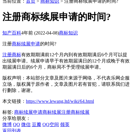
当前位置：
首页
>
商标知识
> 注册商标续展申请的时间?
注册商标续展申请的时间?
知产百科
4年前
(2022-04-08)
商标知识
注册
商标续展申请
的时间?
注册商标
有效期期满前12个月内到有效期期满后6个月可以提
出续展申请。续展申请早于有效期届满日的12个月或晚于有效
期届满日后的6个月，商标局不予受理续展申请。
版权声明：本站部分文章及图片来源于网络，不代表乐网企服
立场，版权属于原作者，文章及图片若有冒犯，请联系我们进
行删除，谢谢。
本文链接：
https://www.lewang.ltd/wiki/64.html
标签:
商标续展申请
商标续展
注册商标续展
分享给朋友：
微博
QQ
微信
豆瓣
QQ空间
领英
返回列表