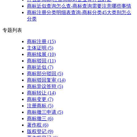
商标近似查询怎么查-商标查询需要注意哪些事情
商标注册分类明细表查询-商标分类45大类别怎么
分类
专题列表
商标注册
(15)
主体证明
(5)
商标续展
(10)
商标驳回
(11)
商标近似
(7)
商标部分驳回
(5)
商标驳回复审
(14)
商标异议答辩
(5)
商标转让
(14)
商标变更
(7)
注册商标
(5)
商标撤三申请
(5)
商标撤三
(6)
著作权
(6)
版权登记
(9)