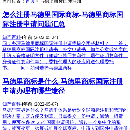
当前位置：
首页
> 马德里商标国际注册
怎么注册马德里国际商标-马德里商标国
际注册申请问题汇总
知产百科
4年前
(2022-05-24)
问：办理马德里商标国际注册申请需提交哪些材料？ 答：
马德里商标国际注册申请书、外文申请书、加盖公章或签字的
申请人资格证明文件（如营业执照复印件、居住证明复印件、
身份证件复印件等），委托代理人的还应附送代理委托
书。 问：如何选择马德里商标...
马德里商标是什么-马德里商标国际注册
申请办理有哪些途径
知产百科
4年前
(2022-05-07)
马德里商标是什么？马德里体系是针对全球商标注册和管理的
解决方案，既方便又划算。只需提交一份申请，缴纳一组费
用，便可在多达125个国家申请保护。通过一个集中化的系
统，就可变更、续展或扩展全球商标。申请人到国外申请注册