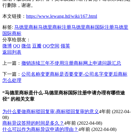
行删除，谢谢。
本文链接：
https://www.lewang.ltd/wiki/167.html
标签:
马德里商标
马德里商标注册
马德里商标国际注册
马德里
国际商标
分享给朋友：
微博
QQ
微信
豆瓣
QQ空间
领英
返回列表
上一篇：
撤销连续三年不使用注册商标网上申请问题汇总
下一篇：
公司名称变更商标是否要变更-公司名字变更后商标
怎么处理
“马德里商标是什么-马德里商标国际注册申请办理有哪些途
径” 的相关文章
为什么要做商标驳回复审-商标驳回复审的意义
4年前
(2022-04-
08)
商标异议答辩的时间是多久？
4年前
(2022-04-08)
什么可以作为商标异议申请的理由？
4年前
(2022-04-08)