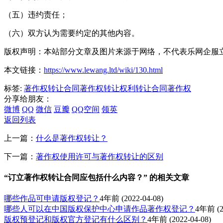
（五）违约责任；
（六）双方认为需要约定的其他内容。
版权声明：本站部分文章及图片来源于网络，不代表乐网企服
本文链接：
https://www.lewang.ltd/wiki/130.html
标签:
著作权转让合同
著作权转让
权利转让合同
著作权
分享给朋友：
微博
QQ
微信
豆瓣
QQ空间
领英
返回列表
上一篇：
什么是著作权转让？
下一篇：
著作权使用许可与著作权转让的区别
“订立著作权转让合同应包括什么内容？” 的相关文章
哪些作品可申请版权登记？
4年前
(2022-04-08)
哪些人可以在中国版权保护中心申请作品著作权登记？
4年前
(2
版权预登记和版权官方登记有什么区别？
4年前
(2022-04-08)