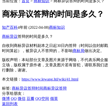
当前位置：
首页
>
商标知识
> 商标异议答辩的时间是多久？
商标异议答辩的时间是多久？
知产百科
4年前
(2022-04-08)
商标知识
商标异议
答辩的时间是多久？
自收到商标异议材料副本之日起30日内答辩（时间以信封邮戳
时间算起），被异议人不答辩的，不影响
商标局
做出决定。
版权声明：本站部分文章及图片来源于网络，不代表乐网企服
立场，版权属于原作者，文章及图片若有冒犯，请联系我们进
行删除，谢谢。
本文链接：
https://www.lewang.ltd/wiki/41.html
标签:
商标异议答辩时间
商标异议答辩
分享给朋友：
微博
QQ
微信
豆瓣
QQ空间
领英
返回列表