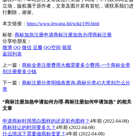
立场，版权属于原作者，文章及图片若有冒犯，请联系我们进
行删除，谢谢。
本文链接：
https://www.lewang.ltd/wiki/199.html
标签:
商标加急注册申请
商标注册加急办理
商标注册
分享给朋友：
微博
QQ
微信
豆瓣
QQ空间
领英
返回列表
上一篇：
商标全类注册费用大概需要多少费用-一个商标全类
别注册要多少钱
下一篇：
商标注册分类明细表查询-商标分类45大类别怎么分
类
“商标注册加急申请如何办理-商标注册如何申请加急” 的相关
文章
申请商标时用黑白图样的还是彩色图样？
4年前
(2022-04-08)
商标转让的时间要多久？
4年前
(2022-04-08)
什么情况下需要做商标变更？
4年前
(2022-04-08)