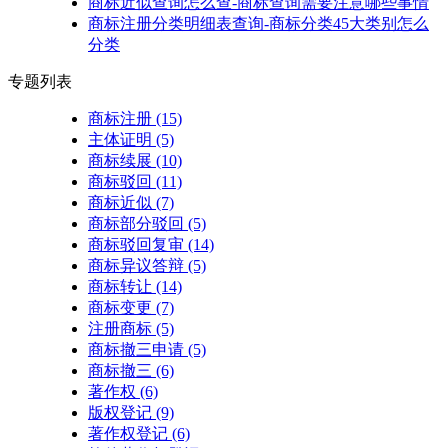
商标近似查询怎么查-商标查询需要注意哪些事情
商标注册分类明细表查询-商标分类45大类别怎么
分类
专题列表
商标注册
(15)
主体证明
(5)
商标续展
(10)
商标驳回
(11)
商标近似
(7)
商标部分驳回
(5)
商标驳回复审
(14)
商标异议答辩
(5)
商标转让
(14)
商标变更
(7)
注册商标
(5)
商标撤三申请
(5)
商标撤三
(6)
著作权
(6)
版权登记
(9)
著作权登记
(6)