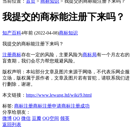
当前位置：
首页
>
商标知识
> 我提交的商标能注册下来吗？
我提交的商标能注册下来吗？
知产百科
4年前
(2022-04-08)
商标知识
我提交的商标能注册下来吗？
注册商标
存在一定的风险，主要风险为
商标局
有一个月左右的
盲查期，我们会尽力帮您规避风险。
版权声明：本站部分文章及图片来源于网络，不代表乐网企服
立场，版权属于原作者，文章及图片若有冒犯，请联系我们进
行删除，谢谢。
本文链接：
https://www.lewang.ltd/wiki/9.html
标签:
商标注册
商标注册申请
商标注册成功
分享给朋友：
微博
QQ
微信
豆瓣
QQ空间
领英
返回列表