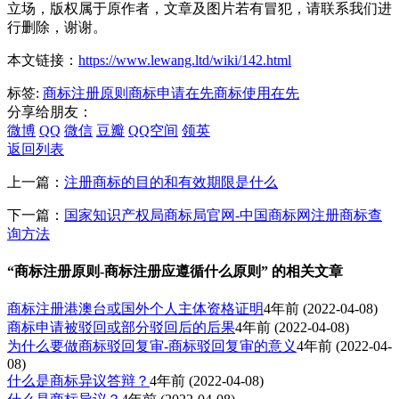
立场，版权属于原作者，文章及图片若有冒犯，请联系我们进
行删除，谢谢。
本文链接：
https://www.lewang.ltd/wiki/142.html
标签:
商标注册原则
商标申请在先
商标使用在先
分享给朋友：
微博
QQ
微信
豆瓣
QQ空间
领英
返回列表
上一篇：
注册商标的目的和有效期限是什么
下一篇：
国家知识产权局商标局官网-中国商标网注册商标查
询方法
“商标注册原则-商标注册应遵循什么原则” 的相关文章
商标注册港澳台或国外个人主体资格证明
4年前
(2022-04-08)
商标申请被驳回或部分驳回后的后果
4年前
(2022-04-08)
为什么要做商标驳回复审-商标驳回复审的意义
4年前
(2022-04-
08)
什么是商标异议答辩？
4年前
(2022-04-08)