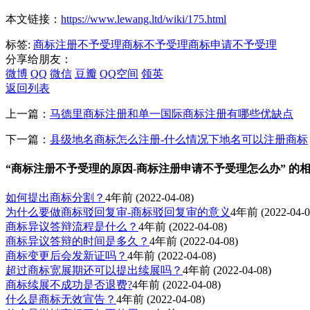
本文链接：
https://www.lewang.ltd/wiki/175.html
标签:
商标注册不予受理
商标不予受理
商标申请不予受理
分享给朋友：
微博
QQ
微信
豆瓣
QQ空间
领英
返回列表
上一篇：
马德里商标注册和单一国际商标注册有哪些优缺点
下一篇：
县级地名商标怎么注册-什么情况下地名可以注册商标
“商标注册不予受理的原因-商标注册申请不予受理怎么办” 的
如何提出商标分割？
4年前
(2022-04-08)
为什么要做商标驳回复审-商标驳回复审的意义
4年前
(2022-04-0
商标异议答辩流程是什么？
4年前
(2022-04-08)
商标异议答辩的时间是多久？
4年前
(2022-04-08)
商标变更后会发新证吗？
4年前
(2022-04-08)
超过商标宽展期还可以提出续展吗？
4年前
(2022-04-08)
商标续展不成功是否退费?
4年前
(2022-04-08)
什么是商标无效宣告？
4年前
(2022-04-08)