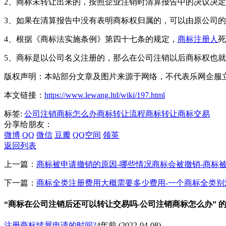
2、商标未转让出来的，按照企业注销时清算报告中的决议决
3、如果在清算报告中没有表明商标权归属的，可以由原公司
4、根据《商标法实施条例》第四十七条的规定，
商标注册人
死
5、商标是以公司名义注册的，那么在公司注销以后商标权也
版权声明：本站部分文章及图片来源于网络，不代表乐网企服
本文链接：
https://www.lewang.ltd/wiki/197.html
标签:
公司注销商标怎么办
商标转让流程
商标转让
商标交易
分享给朋友：
微博
QQ
微信
豆瓣
QQ空间
领英
返回列表
上一篇：
商标被申请撤销的原因-哪些情况商标会被撤销-商标
下一篇：
商标全类注册费用大概需要多少费用-一个商标全类别
“商标在公司注销后还可以转让交易吗-公司注销商标怎么办” 
注册商标续展申请的时间?
4年前
(2022-04-08)